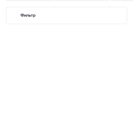
Фильтр
В реестре Минпромторга
Показать
Очистить