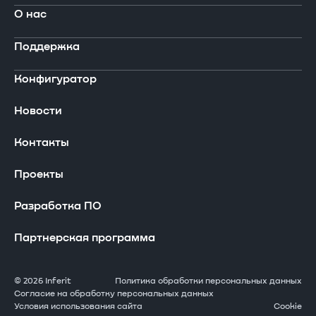
О нас
В реестре Минпромторга
Поддержка
Ноутбуки
Компания
Конфигуратор
Компьютеры
Сертификаты
Драйверы и загружаемые материалы
Новости
Периферийные устройства
Производство
Сервисная сеть
Контакты
Серверы Инферит
Проекты
Гарантия
Проекты
Системы хранения данных
Оставить заявку
Разработка ПО
АРМ
Часто задаваемые вопросы
Партнерская программа
Решения GPU
Стать сервисным партнером
© 2026 Inferit
Политика обработки персональных данных
Согласие на обработку персональных данных
Условия использования сайта
Cookie