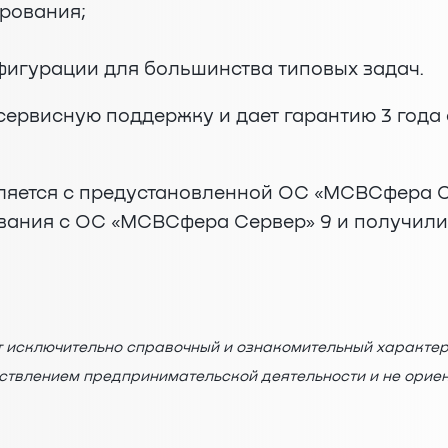
рования;
игурации для большинства типовых задач.
сервисную поддержку и дает гарантию 3 года
яется с предустановленной ОС «МСВСфера Се
вания с ОС «МСВСфера Сервер» 9 и получил
т исключительно справочный и ознакомительный характер
ествлением предпринимательской деятельности и не орие