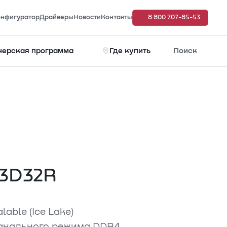
нфигуратор
Драйверы
Новости
Контакты
8 800 707-85-53
нерская программа
Где купить
Поиск
G3D32R
lable (Ice Lake)
канального режима DDR4