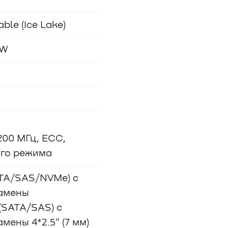
ble (Ice Lake)
0W
200 МГц, ECC,
ого режима
ATA/SAS/NVMe) с
замены
 (SATA/SAS) с
мены 4*2.5" (7 мм)