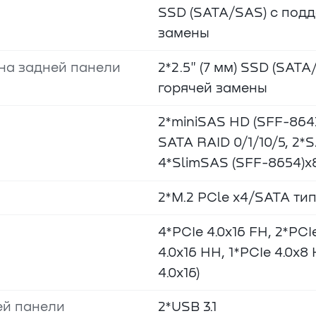
SSD (SATA/SAS) с под
замены
на задней панели
2*2.5" (7 мм) SSD (SAT
горячей замены
2*miniSAS HD (SFF-864
SATA RAID 0/1/10/5, 2
4*SlimSAS (SFF-8654)x
2*M.2 PCle x4/SATA тип 
4*PCIe 4.0x16 FH, 2*PCIe
4.0x16 HH, 1*PCIe 4.0x8 
4.0x16)
ей панели
2*USB 3.1