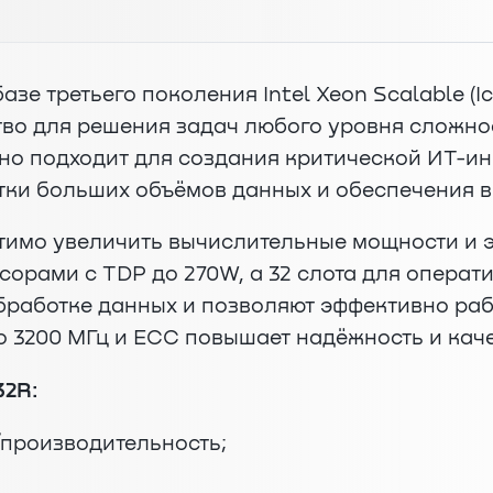
базе третьего поколения Intel Xeon Scalable (
во для решения задач любого уровня сложнос
ьно подходит для создания критической ИТ-и
отки больших объёмов данных и обеспечения
утимо увеличить вычислительные мощности и 
орами с TDP до 270W, а 32 слота для операт
бработке данных и позволяют эффективно раб
 3200 МГц и ECC повышает надёжность и каче
32R:
производительность;