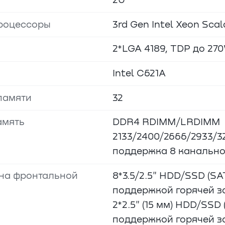
2U
роцессоры
3rd Gen Intel Xeon Scala
2*LGA 4189, TDP до 27
Intel C621A
памяти
32
амять
DDR4 RDIMM/LRDIMM
2133/2400/2666/2933/3
поддержка 8 канальн
 на фронтальной
8*3.5/2.5" HDD/SSD (S
поддержкой горячей 
2*2.5" (15 мм) HDD/SSD
поддержкой горячей за