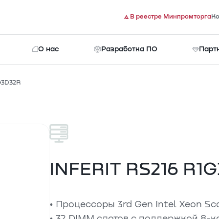
В реестре Минпромторга
Ко
О нас
Разработка ПО
Парт
G3D32R
Документы
INFERIT RS216 R1
• Процессоры 3rd Gen Intel Xeon Sca
• 32 DIMM слотов c поддержкой 8-