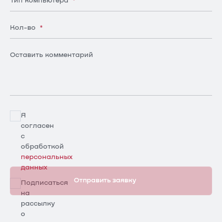
Тип компьютера
*
Кол-во
*
Оставить комментарий
Я
согласен
с
обработкой
персональных
данных
Отправить заявку
Подписаться
на
рассылку
о