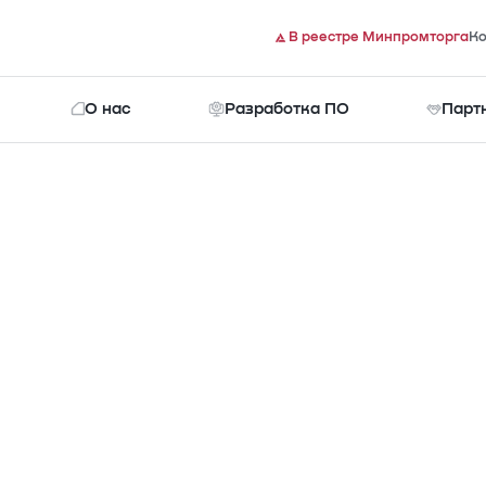
В реестре Минпромторга
Ко
О нас
Разработка ПО
Парт
Документы