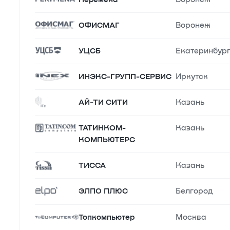
ОФИСМАГ
Воронеж
УЦСБ
Екатеринбур
ИНЭКС-ГРУПП-СЕРВИС
Иркутск
АЙ-ТИ CИТИ
Казань
ТАТИНКОМ-
Казань
КОМПЬЮТЕРС
ТИССА
Казань
ЭЛПО ПЛЮС
Белгород
Топкомпьютер
Москва