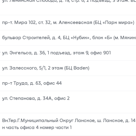
ул. Ленинская Слобода, д. 19, стр. 6, 2 подъезд, 3 этаж.
пр-т. Мира 102, ст. 32, м. Алексеевская (БЦ «Парк мира»)
бульвар Строителей, д. 4, БЦ «Кубик», блок «Б» (м. Мякин
г
ул. Энгельса, д. 36, 1 подъезд, этаж 9, офис 901
ул. Залесского, 5/1, 2 этаж (БЦ Baden)
пр-т Труда, д. 63, офис 44
ул. Степанова, д. 34А, офис 2
Вн.Тер.Г.Муниципальный Округ Ланское, ш. Ланское, д. 14 
н часть офиса 4 номер части 1