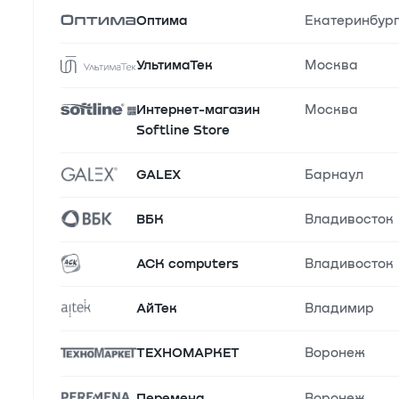
Оптима
Екатеринбур
УльтимаТек
Москва
Интернет-магазин
Москва
Softline Store
GALEX
Барнаул
ВБК
Владивосток
АСК computers
Владивосток
АйТек
Владимир
ТЕХНОМАРКЕТ
Воронеж
Перемена
Воронеж