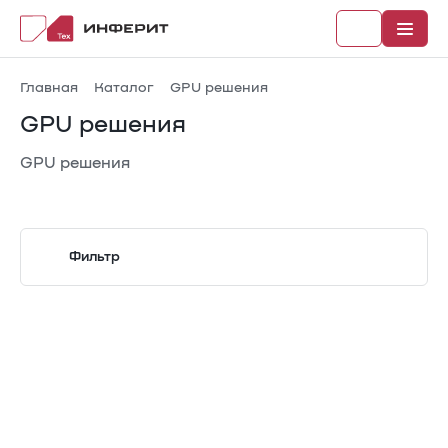
Главная
Каталог
GPU решения
GPU решения
GPU решения
Рубрики
Каталог
Фильтр
Новости
Документы
В реестре Минпромторга
Поколение процессоров/ Процессоры
4th/5th Gen Intel Xeon Scalable
Количество слотов памяти