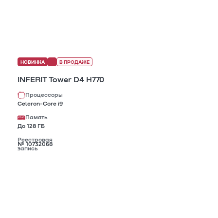
НОВИНКА
В ПРОДАЖЕ
INFERIT Tower D4 H770
Процессоры
Celeron-Core i9
Память
До 128 ГБ
Реестровая
№ 10732068
запись