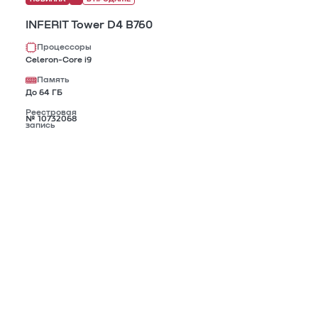
INFERIT Tower D4 B760
Процессоры
Celeron-Core i9
Память
До 64 ГБ
Реестровая
№ 10732068
запись