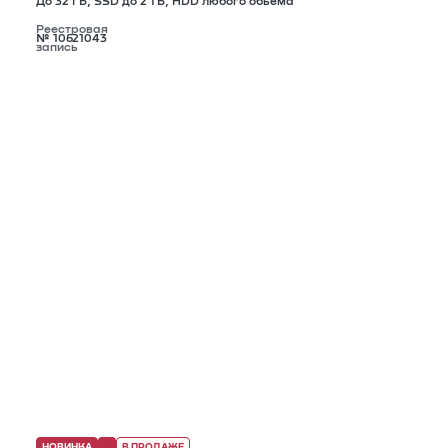
До 32 ГБ, SSD до 2 ТБ, HDD любого обьема
Реестровая
№ 10621043
запись
НОВИНКА
В ПРОДАЖЕ