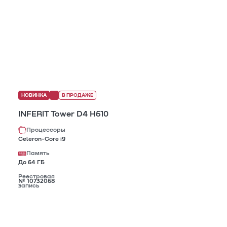
НОВИНКА
В ПРОДАЖЕ
INFERIT Tower D4 H610
Процессоры
Celeron-Core i9
Память
До 64 ГБ
Реестровая
№ 10732068
запись