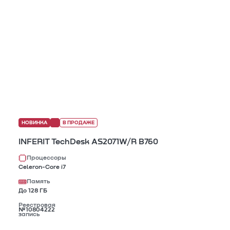
НОВИНКА
В ПРОДАЖЕ
INFERIT TechDesk AS2071W/R B760
Процессоры
Celeron-Core i7
Память
До 128 ГБ
Реестровая
№10804222
запись