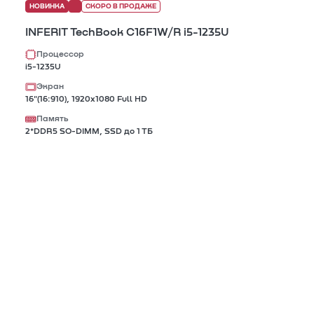
НОВИНКА
СКОРО В ПРОДАЖЕ
INFERIT TechBook C16F1W/R i5-1235U
Процессор
i5-1235U
Экран
16"(16:910), 1920х1080 Full HD
Память
2*DDR5 SO-DIMM, SSD до 1 ТБ