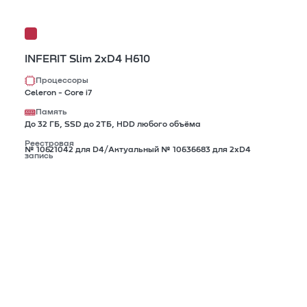
INFERIT Slim 2xD4 H610
Процессоры
Celeron - Core i7
Память
До 32 ГБ, SSD до 2TБ, HDD любого объёма
Реестровая
№ 10621042 для D4/Актуальный № 10636683 для 2xD4
запись