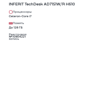
INFERIT TechDesk AD7151W/R H610
Процессоры
Celeron-Core i7
Память
До 128 ГБ
Реестровая
№10804221
запись