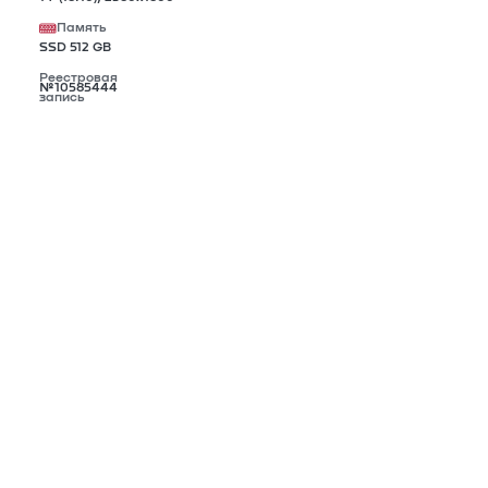
Память
SSD 512 GB
Реестровая
№10585444
запись