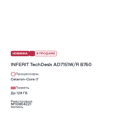
НОВИНКА
В ПРОДАЖЕ
INFERIT TechDesk AD7151W/R B760
Процессоры
Celeron-Core i7
Память
До 128 ГБ
Реестровая
№10804221
запись