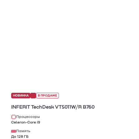
НОВИНКА
В ПРОДАЖЕ
INFERIT TechDesk VT5011W/R B760
Процессоры
Celeron-Core i9
Память
До 128 ГБ