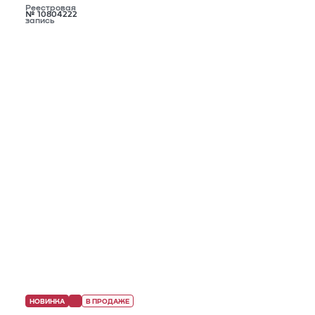
Реестровая
№ 10804222
запись
НОВИНКА
В ПРОДАЖЕ