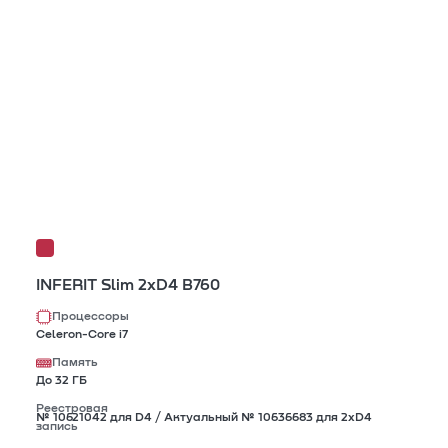
INFERIT Slim 2xD4 B760
Процессоры
Celeron-Core i7
Память
До 32 ГБ
Реестровая
№ 10621042 для D4 / Актуальный № 10636683 для 2xD4
запись