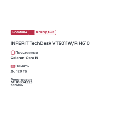
НОВИНКА
В ПРОДАЖЕ
INFERIT TechDesk VT5011W/R H610
Процессоры
Celeron-Core i9
Память
До 128 ГБ
Реестровая
№ 10804223
запись