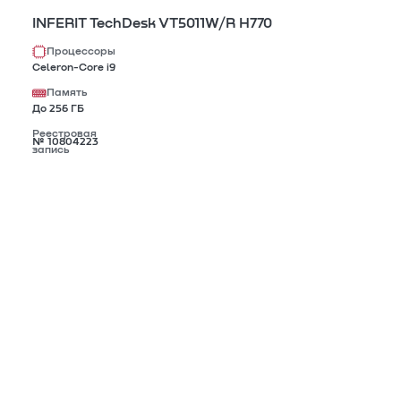
INFERIT TechDesk VT5011W/R H770
Процессоры
Celeron-Core i9
Память
До 256 ГБ
Реестровая
№ 10804223
запись