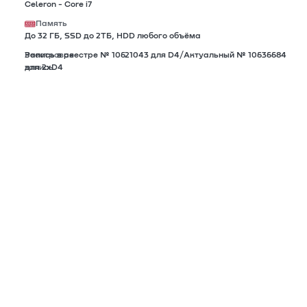
Celeron - Core i7
Память
До 32 ГБ, SSD до 2TБ, HDD любого объёма
Реестровая
Запись в реестре № 10621043 для D4/Актуальный № 10636684
запись
для 2xD4