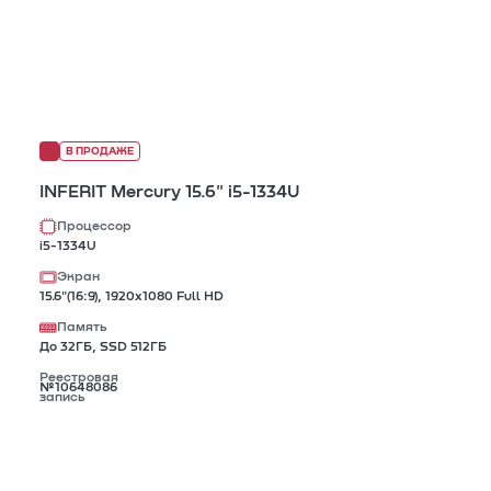
В ПРОДАЖЕ
INFERIT Mercury 15.6" i5-1334U
Процессор
i5-1334U
Экран
15.6"(16:9), 1920х1080 Full HD
Память
До 32ГБ, SSD 512ГБ
Реестровая
№10648086
запись