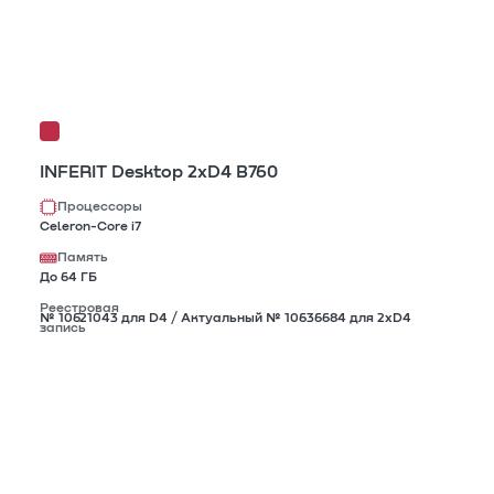
INFERIT Desktop 2xD4 B760
Процессоры
Celeron-Core i7
Память
До 64 ГБ
Реестровая
№ 10621043 для D4 / Актуальный № 10636684 для 2xD4
запись