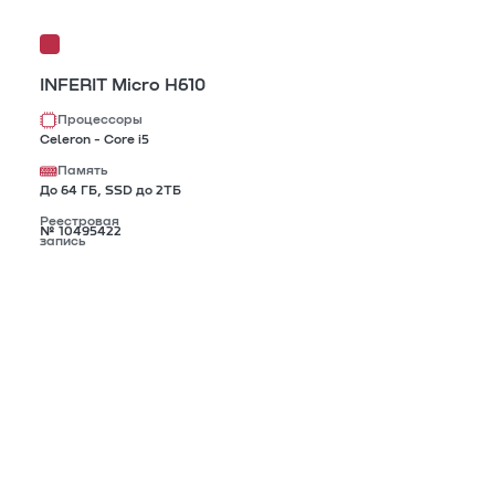
INFERIT Micro H610
Процессоры
Celeron - Core i5
Память
До 64 ГБ, SSD до 2TБ
Реестровая
№ 10495422
запись