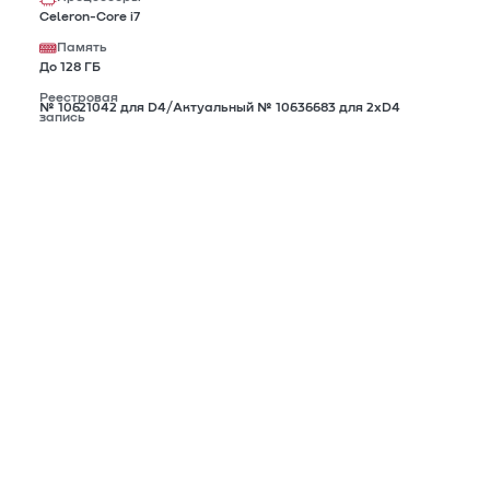
Celeron-Core i7
Память
До 128 ГБ
Реестровая
№ 10621042 для D4/Актуальный № 10636683 для 2xD4
запись