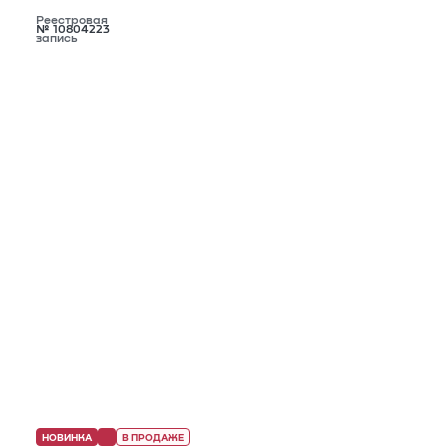
Реестровая
№ 10804223
запись
НОВИНКА
В ПРОДАЖЕ