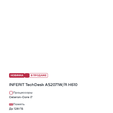
НОВИНКА
В ПРОДАЖЕ
INFERIT TechDesk AS2071W/R H610
Процессоры
Celeron-Core i7
Память
До 128 ГБ