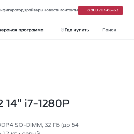
нфигуратор
Драйверы
Новости
Контакты
8 800 707-85-53
нерская программа
Где купить
Поиск
 14" i7-1280P
*DDR4 SO-DIMM, 32 ГБ (до 64
• 1.2 кг • серый