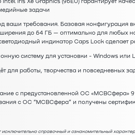
ntel Iris Xe Graphics (96EU) гарантирует кач
медийные задачи
д ваши требования. Базовая конфигурация в
ширения до 64 ГБ — оптимально для любых н
 светодиодный индикатор Caps Lock сделает р
онную систему для установки - Windows или L
т для работы, творчества и повседневных за
ание с предустановленной ОС «МСВСфера» 9 
вания с ОС “МСВСфера” и получены сертифик
т исключительно справочный и ознакомительный характер