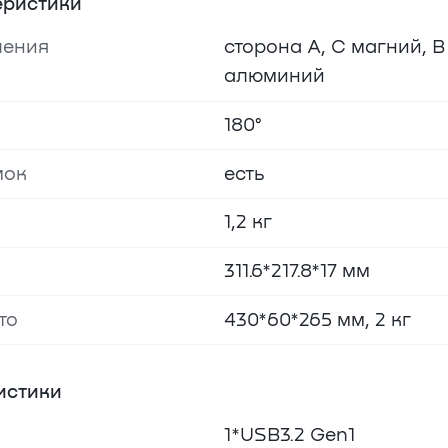
еристики
ления
сторона A, C магний, B
алюминий
180°
мок
есть
1,2 кг
311.6*217.8*17 мм
то
430*60*265 мм, 2 кг
истики
1*USB3.2 Gen1