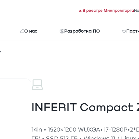
В реестре Минпромторга
Ко
О нас
Разработка ПО
Парт
P
Документы
INFERIT Compact 2
14in • 1920×1200 WUXGA• i7-1280P•2
ГБ) • SSD 512 ГБ • Windows 11 / Linux 