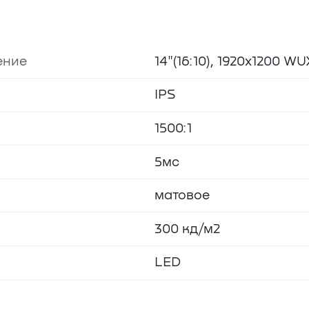
ение
14"(16:10), 1920х1200 W
IPS
1500:1
5мс
матовое
300 кд/м2
LED