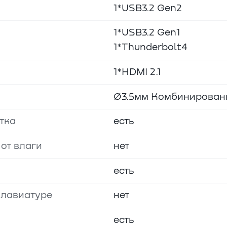
1*USB3.2 Gen2
1*USB3.2 Gen1
1*Thunderbolt4
1*HDMI 2.1
Ø3.5мм Комбинирован
тка
есть
от влаги
нет
есть
клавиатуре
нет
есть