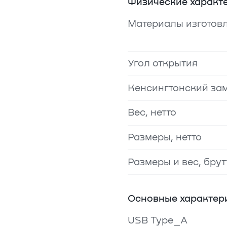
Физические характ
Материалы изготов
Угол открытия
Кенсингтонский за
Вес, нетто
Размеры, нетто
Размеры и вес, брут
Основные характер
USB Type_A