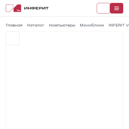
Главная
Каталог
Компьютеры
Моноблоки
INFERIT V
Рубрики
Каталог
Новости
Документы