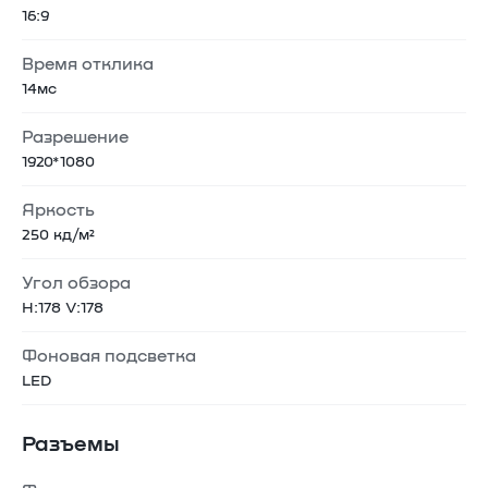
16:9
Время отклика
14мс
Разрешение
1920*1080
Яркость
250 кд/м²
Угол обзора
H:178 V:178
Фоновая подсветка
LED
Разъемы