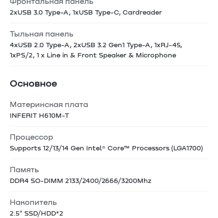
Фронтальная панель
2xUSB 3.0 Type-A, 1xUSB Type-C, Cardreader
Тыльная панель
4xUSB 2.0 Type-A, 2xUSB 3.2 Gen1 Type-A, 1xRJ-45,
1xPS/2, 1 x Line in & Front Speaker & Microphone
Основное
Материнская плата
INFERIT H610M-T
Процессор
Supports 12/13/14 Gen Intel® Core™ Processors (LGA1700)
Память
DDR4 SO-DIMM 2133/2400/2666/3200Mhz
Накопитель
2.5" SSD/HDD*2