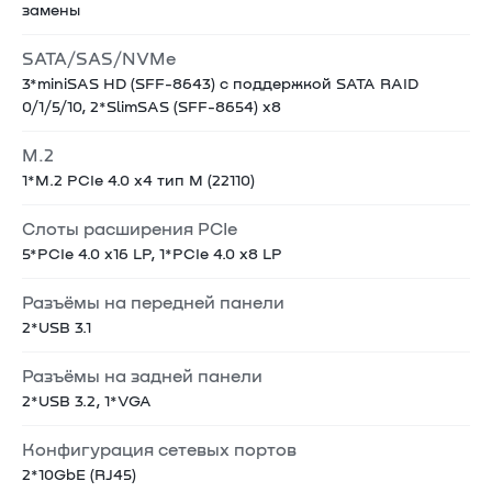
замены
SATA/SAS/NVMe
3*miniSAS HD (SFF-8643) с поддержкой SATA RAID
0/1/5/10, 2*SlimSAS (SFF-8654) x8
M.2
1*M.2 PCIe 4.0 x4 тип М (22110)
Слоты расширения PCIe
5*PCIe 4.0 x16 LP, 1*PCIe 4.0 x8 LP
Разъёмы на передней панели
2*USB 3.1
Разъёмы на задней панели
2*USB 3.2, 1*VGA
Конфигурация сетевых портов
2*10GbE (RJ45)