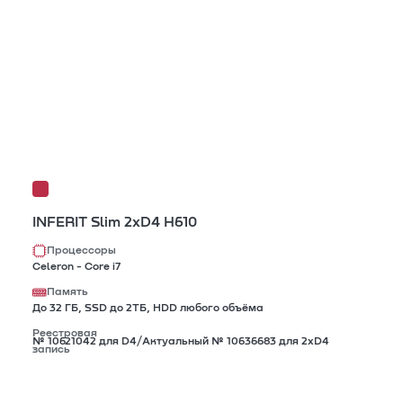
INFERIT Slim 2xD4 H610
Процессоры
Celeron - Core i7
Память
До 32 ГБ, SSD до 2TБ, HDD любого объёма
Реестровая
№ 10621042 для D4/Актуальный № 10636683 для 2xD4
запись