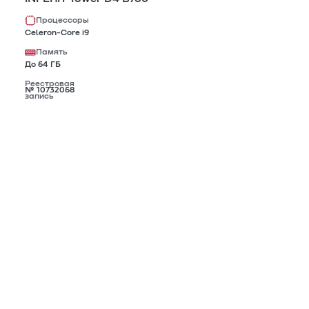
Процессоры
Celeron-Core i9
Память
До 64 ГБ
Реестровая
№ 10732068
запись