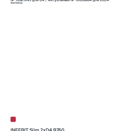
№ 10621043 для D4 / Актуальный № 10636684 для 2xD4
запись
INFERIT Slim 2xD4 B760