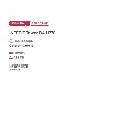
НОВИНКА
В ПРОДАЖЕ
INFERIT Tower D4 H770
Процессоры
Celeron-Core i9
Память
До 128 ГБ
Реестровая
№ 10732068
запись