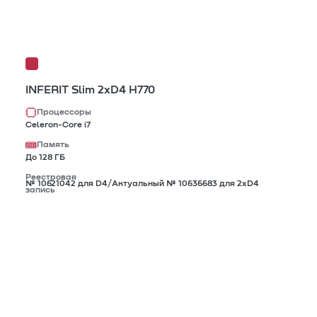
INFERIT Slim 2xD4 H770
Процессоры
Celeron-Core i7
Память
До 128 ГБ
Реестровая
№ 10621042 для D4/Актуальный № 10636683 для 2xD4
запись