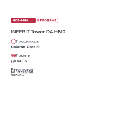
НОВИНКА
В ПРОДАЖЕ
INFERIT Tower D4 H610
Процессоры
Celeron-Core i9
Память
До 64 ГБ
Реестровая
№ 10732068
запись