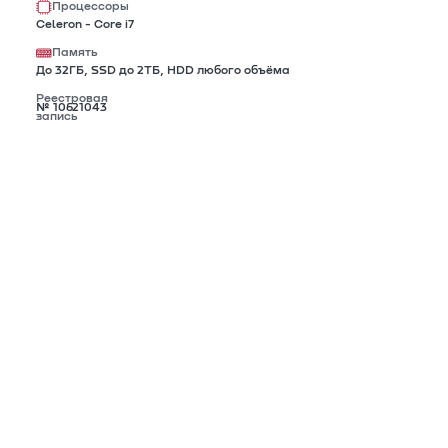
Процессоры
Celeron - Core i7
Память
До 32ГБ, SSD до 2TБ, HDD любого объёма
Реестровая
№ 10621043
запись