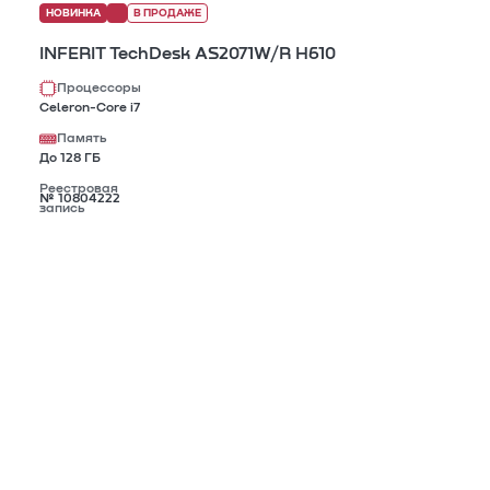
НОВИНКА
В ПРОДАЖЕ
INFERIT TechDesk AS2071W/R H610
Процессоры
Celeron-Core i7
Память
До 128 ГБ
Реестровая
№ 10804222
запись