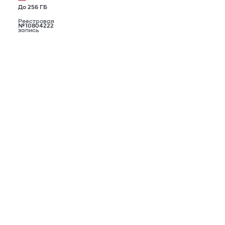
До 256 ГБ
Реестровая
№10804222
запись