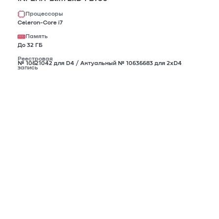
Процессоры
Celeron-Core i7
Память
До 32 ГБ
Реестровая
№ 10621042 для D4 / Актуальный № 10636683 для 2xD4
запись