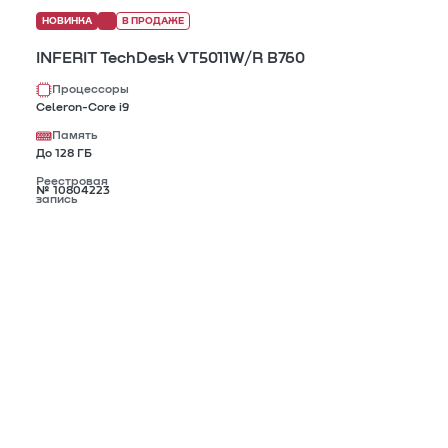
НОВИНКА
В ПРОДАЖЕ
INFERIT TechDesk VT5011W/R B760
Процессоры
Celeron-Core i9
Память
До 128 ГБ
Реестровая
№ 10804223
запись