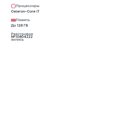
Процессоры
Celeron-Core i7
Память
До 128 ГБ
Реестровая
№10804222
запись