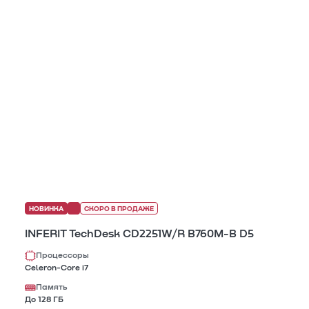
НОВИНКА
СКОРО В ПРОДАЖЕ
INFERIT TechDesk CD2251W/R B760M-B D5
Процессоры
Celeron-Core i7
Память
До 128 ГБ