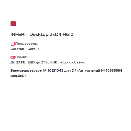
INFERIT Desktop 2xD4 H610
Процессоры
Celeron - Core i7
Память
До 32 ГБ, SSD до 2TБ, HDD любого объёма
Реестровая
Запись в реестре № 10621043 для D4/Актуальный № 10636684
запись
для 2xD4