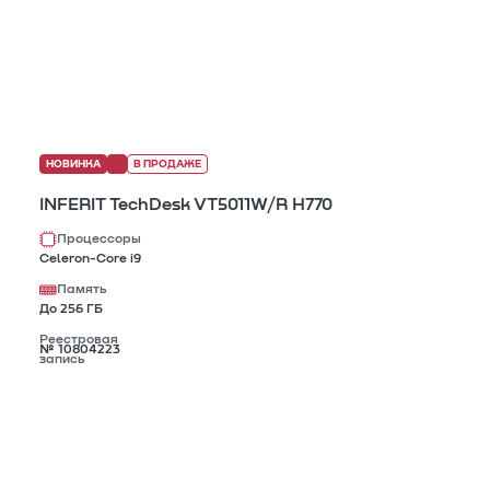
НОВИНКА
В ПРОДАЖЕ
INFERIT TechDesk VT5011W/R H770
Процессоры
Celeron-Core i9
Память
До 256 ГБ
Реестровая
№ 10804223
запись