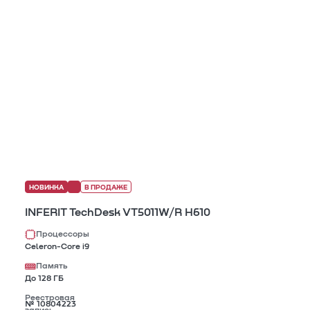
НОВИНКА
В ПРОДАЖЕ
INFERIT TechDesk VT5011W/R H610
Процессоры
Celeron-Core i9
Память
До 128 ГБ
Реестровая
№ 10804223