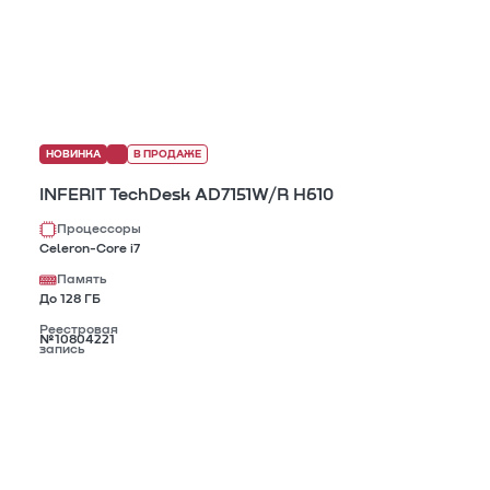
НОВИНКА
В ПРОДАЖЕ
INFERIT TechDesk AD7151W/R H610
Процессоры
Celeron-Core i7
Память
До 128 ГБ
Реестровая
№10804221
запись