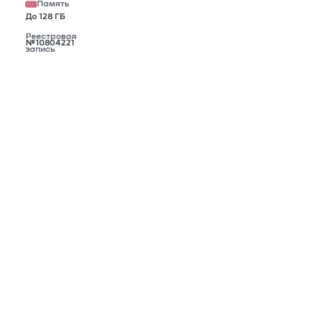
Память
До 128 ГБ
Реестровая
№10804221
запись