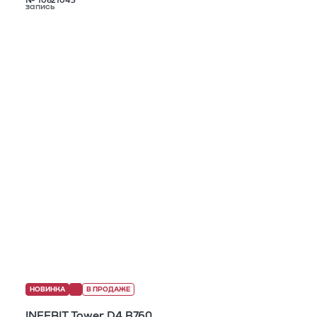
№ 10621043
запись
НОВИНКА
В ПРОДАЖЕ
INFERIT Tower D4 B760