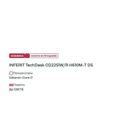
НОВИНКА
СКОРО В ПРОДАЖЕ
INFERIT TechDesk CD2251W/R H610M-T D5
Процессоры
Celeron-Core i7
Память
До 128 ГБ