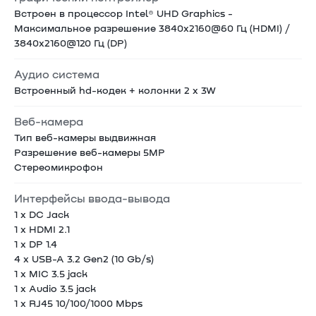
Встроен в процессор Intel® UHD Graphics -
Максимальное разрешение 3840x2160@60 Гц (HDMI) /
3840x2160@120 Гц (DP)
Аудио система
Встроенный hd-кодек + колонки 2 x 3W
Веб-камера
Тип веб-камеры выдвижная
Разрешение веб-камеры 5MP
Стереомикрофон
Интерфейсы ввода-вывода
1 x DC Jack
1 x HDMI 2.1
1 x DP 1.4
4 x USB-A 3.2 Gen2 (10 Gb/s)
1 х MIC 3.5 jack
1 х Audio 3.5 jack
1 x RJ45 10/100/1000 Mbps