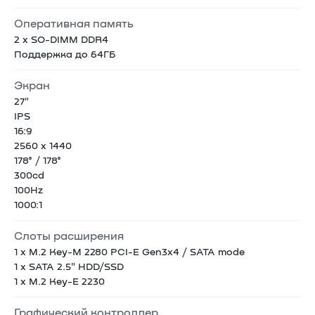
Оперативная память
2 x SO-DIMM DDR4
Поддержка до 64ГБ
Экран
27"
IPS
16:9
2560 х 1440
178° / 178°
300cd
100Hz
1000:1
Слоты расширения
1 x M.2 Key-M 2280 PCI-E Gen3x4 / SATA mode
1 x SATA 2.5" HDD/SSD
1 x M.2 Key-E 2230
Графический контроллер