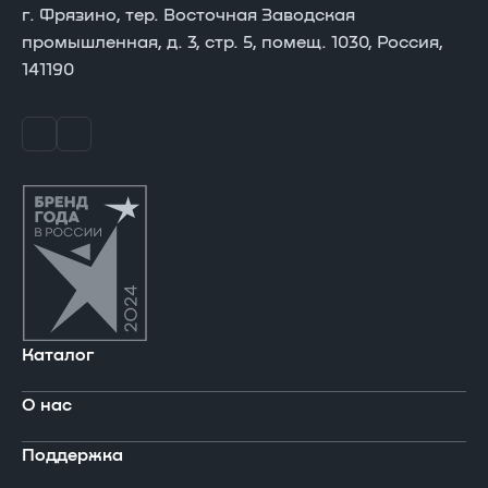
г. Фрязино, тер. Восточная Заводская
промышленная, д. 3, стр. 5, помещ. 1030, Россия,
141190
Каталог
О нас
В реестре Минпромторга
Поддержка
Ноутбуки
Компания