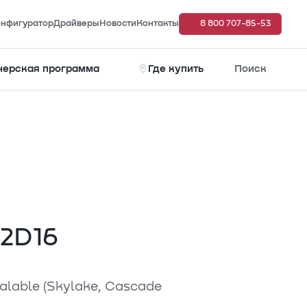
нфигуратор
Драйверы
Новости
Контакты
8 800 707-85-53
нерская программа
Где купить
Поиск
G2D16
alable (Skylake, Cascade