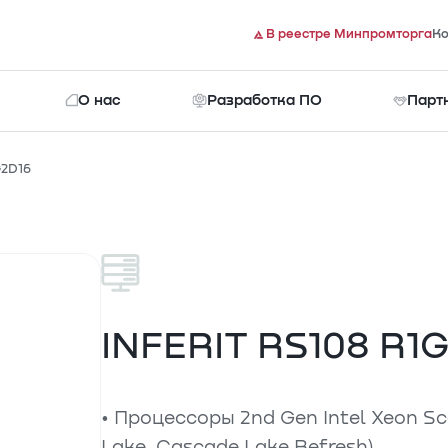
В реестре Минпромторга
Ко
О нас
Разработка ПО
Парт
G2D16
Документы
INFERIT RS108 R1
• Процессоры 2nd Gen Intel Xeon Sc
Lake, Cascade Lake Refresh)