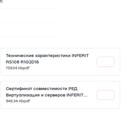
m
Технические характеристики INFERIT
RS108 R1G2D16
759.04 Kb
pdf
Сертификат совместимости РЕД
Виртуализация и серверов INFERIT
серии RS R1
948.34 Kb
pdf