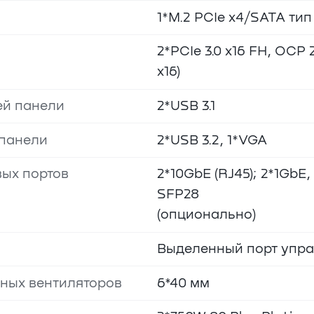
1*M.2 PCIe x4/SATA тип
2*PCIe 3.0 x16 FH, OCP 
x16)
ей панели
2*USB 3.1
 панели
2*USB 3.2, 1*VGA
ых портов
2*10GbE (RJ45); 2*1GbE,
SFP28
(опционально)
Выделенный порт управ
ных вентиляторов
6*40 мм