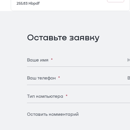
платформ INFERIT серии RS
255.83 Kb
pdf
Оставьте заявку
Ваше имя
*
Н
Ваш телефон
*
В
Тип компьютера
*
Оставить комментарий