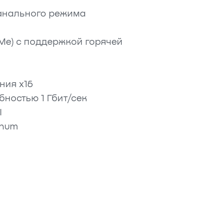
канального режима
Me) с поддержкой горячей
ния x16
бностью 1 Гбит/сек
I
inum