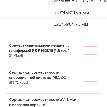
2*750W 80 Plus Platinu
661*438*43.5 мм
е
820*590*175 мм
Совместимые комплектующие с
платформой RS R1G2D16 (1U) rev. 1
2.1 Mb
pdf
Сертификат совместимости
операционной системы РЕД ОС и
серверов серии RS
936.72 Kb
pdf
Сертификат совместимости zVirt Max
и серверов серии RS