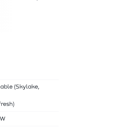
able (Skylake,
resh)
5W