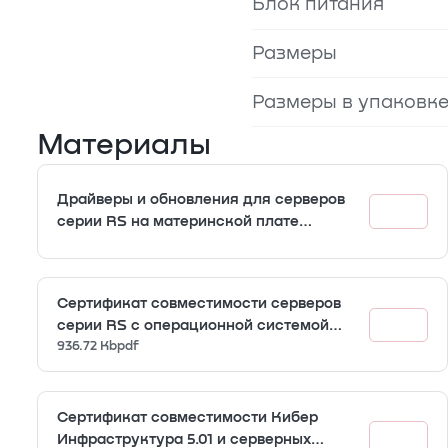
Блок питания
Размеры
Размеры в упаковк
Материалы
Драйверы и обновления для серверов
серии RS на материнской плате
INFERIT 2S3G621D32V1
Сертификат совместимости серверов
серии RS c операционной системой
RedOS
936.72 Kb
pdf
Сертификат совместимости Кибер
Инфраструктура 5.01 и серверных