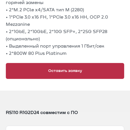
горячей замены
• 2*M.2 PCle x4/SATA тип М (2280)
• 1*PCIe 3.0 x16 FH, 1*PCIe 3.0 x16 HH, OCP 2.0
Mezzanine
• 2*1GbE, 2*10GbE, 2*10G SFP+, 2*25G SFP28
(опционально)
• Выделенный порт управления 1 Гбит/сек
• 2*800W 80 Plus Platinum
Оставить заявку
RS110 R1G2D24 совместим с ПО