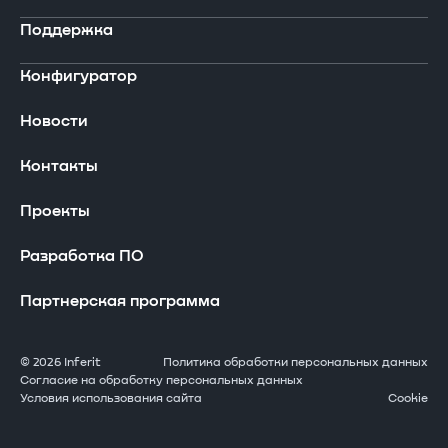
В реестре Минпромторга
Поддержка
Ноутбуки
Компания
Конфигуратор
Компьютеры
Сертификаты
Драйверы и загружаемые материалы
Новости
Периферийные устройства
Производство
Сервисная сеть
Контакты
Серверы Инферит
Проекты
Гарантия
Проекты
Системы хранения данных
Оставить заявку
Разработка ПО
АРМ
Часто задаваемые вопросы
Партнерская программа
Решения GPU
Стать сервисным партнером
© 2026 Inferit
Политика обработки персональных данных
Согласие на обработку персональных данных
Условия использования сайта
Cookie