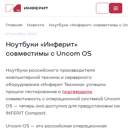
Главная
Новости
Ноутбуки «Инферит» совместимы с U
01 октябрь 2024
Ноутбуки «Инферит»
Рубрики
совместимы с Uncom OS
Каталог
Ноутбуки российского производителя
Новости
компьютерной техники и серверного
оборудования «Инферит Техника» успешно
Документы
прошли тестирование и
подтвердили
совместимость с операционной системой Uncom
OS — теперь она доступна для предустановки на
INFERIT Compact.
Uncom OS — это российская операционная