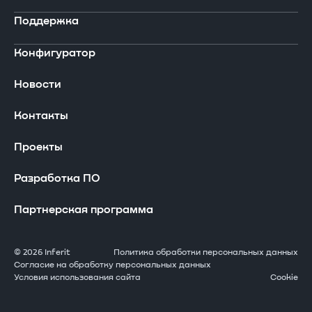
В реестре Минпромторга
Поддержка
Ноутбуки
Компания
Конфигуратор
Компьютеры
Сертификаты
Драйверы и загружаемые материалы
Новости
Периферийные устройства
Производство
Сервисная сеть
Контакты
Серверы Инферит
Проекты
Гарантия
Проекты
Системы хранения данных
Оставить заявку
Разработка ПО
АРМ
Часто задаваемые вопросы
Партнерская программа
Решения GPU
Стать сервисным партнером
© 2026 Inferit
Политика обработки персональных данных
Согласие на обработку персональных данных
Условия использования сайта
Cookie