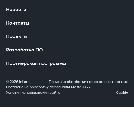
Компьютеры
Сертификаты
Драйверы и загружаемые материалы
Новости
Периферийные устройства
Производство
Сервисная сеть
Контакты
Серверы Инферит
Проекты
Гарантия
Проекты
Системы хранения данных
Оставить заявку
Разработка ПО
АРМ
Часто задаваемые вопросы
Партнерская программа
Решения GPU
Стать сервисным партнером
© 2026 Inferit
Политика обработки персональных данных
Согласие на обработку персональных данных
Условия использования сайта
Cookie