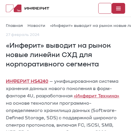
Главная
Новости
«Инферит» выводит на рынок новые л
27 февраль 2024
«Инферит» выводит на рынок
Рубрики
новые линейки СХД для
корпоративного сегмента
Каталог
Новости
ИНФЕРИТ HS4240
– унифицированная система
хранения данных нового поколения в форм-
Документы
факторе 4U, разработанная
«Инферит Техника»
на основе технологии программно-
определяемого хранилища данных (Software-
Defined Storage, SDS) с поддержкой широкого
спектра протоколов, включая FC, iSCSI, SMB,