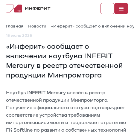
Главная
Новости
«Инферит» сообщает о включении ноу
15 июль 2025
«Инферит» сообщает о
Рубрики
включении ноутбука INFERIT
Mercury в реестр отечественной
Каталог
продукции Минпромторга
Новости
Документы
Ноутбук
INFERIT Mercury
внесён в реестр
отечественной продукции Минпромторга.
Получение официального статуса подтверждает
соответствие устройства требованиям
импортонезависимости и продолжает стратегию
ГК Softline по развитию собственных технологий