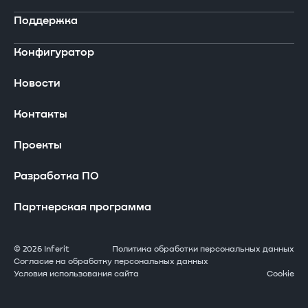
В реестре Минпромторга
Поддержка
Ноутбуки
Компания
Конфигуратор
Компьютеры
Сертификаты
Драйверы и загружаемые материалы
Новости
Периферийные устройства
Производство
Сервисная сеть
Контакты
Серверы Инферит
Проекты
Гарантия
Проекты
Системы хранения данных
Оставить заявку
Разработка ПО
АРМ
Часто задаваемые вопросы
Партнерская программа
Решения GPU
Стать сервисным партнером
© 2026 Inferit
Политика обработки персональных данных
Согласие на обработку персональных данных
Условия использования сайта
Cookie