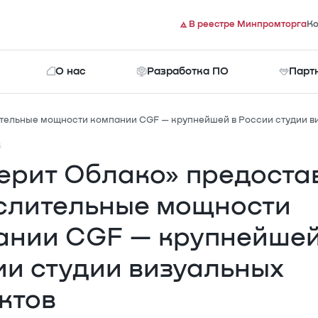
В реестре Минпромторга
Ко
О нас
Разработка ПО
Парт
тельные мощности компании CGF — крупнейшей в России студии в
4
Документы
ерит Облако» предоста
слительные мощности
ании CGF — крупнейшей
ии студии визуальных
ктов