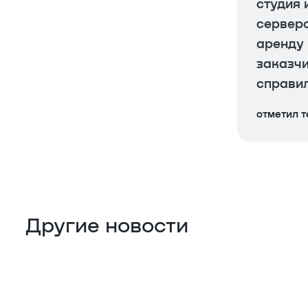
студия 
серверо
аренду 
заказч
справил
отметил 
Другие новости