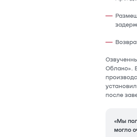
Размещ
задерж
Возвра
Озвученны
Облако». 
производс
установил
после зав
«Мы пол
могло о