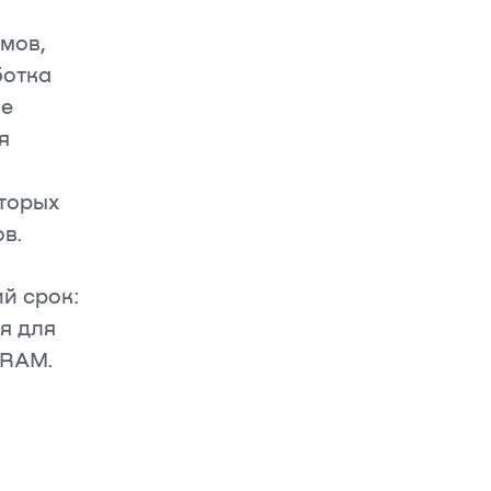
мов,
ботка
ие
я
оторых
в.
й срок:
я для
б RAM.