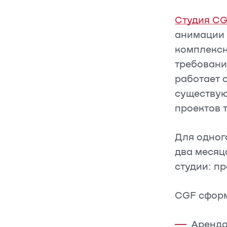
Студия C
анимации 
комплексн
требовани
работает 
существую
проектов 
Для одног
два месяц
студии: пр
CGF сформ
Аренда