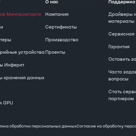
г
О нас
Поддержка
тре Минпромторга
Компания
Драйверы 
материалы
ки
Сертификаты
Сервисная 
теры
Производство
Гарантия
рийные устройства
Проекты
Оставить з
ы Инферит
Часто зад
ы хранения данных
вопросы
Стать серв
партнером
я GPU
тика обработки персональных данных
Согласие на обработку перс