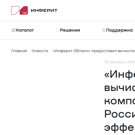
Каталог
Решения
Поддержка
Главная
Новости
«Инферит Облако» предоставил вычисли
08 декабрь 202
Каталог
Новости
Рубрики
«Инф
вычи
комп
Росс
эффе