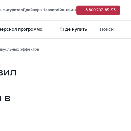
нфигуратор
Драйверы
Новости
Контакты
8 800 707-85-53
нерская программа
Где купить
Поиск
изуальных эффектов
вил
 в