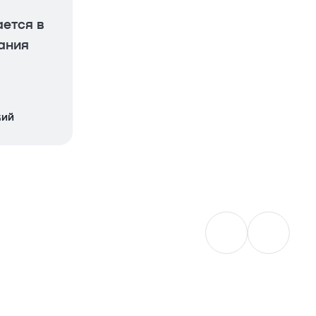
ается в
ания
кий