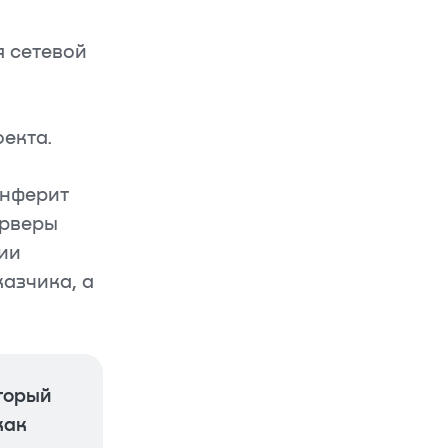
 сетевой
екта.
Инферит
ерверы
ии
азчика, а
торый
как