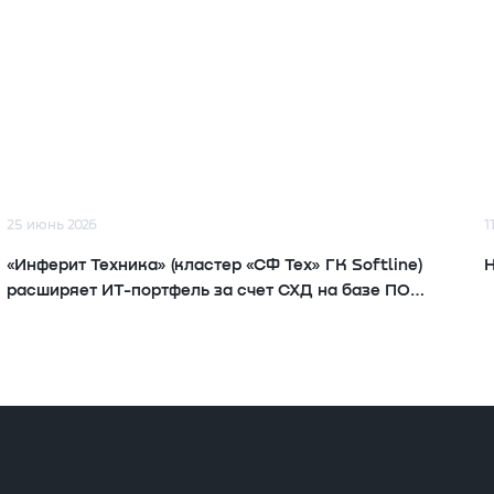
25 июнь 2026
1
«Инферит Техника» (кластер «СФ Тех» ГК Softline)
Н
расширяет ИТ-портфель за счет СХД на базе ПО
BAUM