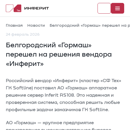
Главная
Новости
Белгородский «Гормаш» перешел на 
24 февраль 2026
Белгородский «Гормаш»
Рубрики
перешел на решения вендора
«Инферит»
Каталог
Новости
Российский вендор «Инферит» (кластер «СФ Тех»
ГК Softline) поставил АО «Гормаш» аппаратное
Документы
решение сервер Inferit RS108. Это надежная и
проверенная система, способная решить любые
профильные задачи заказчиков ГК Softline.
АО «Гормаш» — крупное предприятие