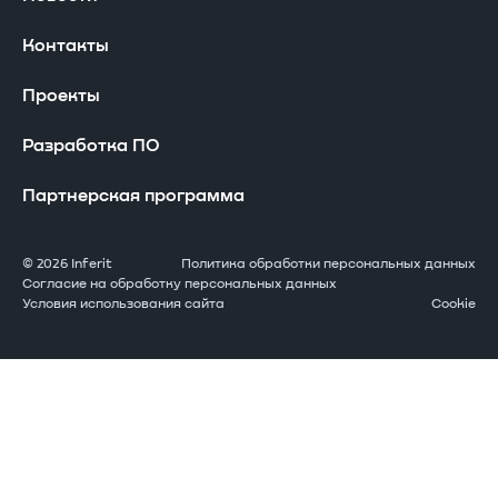
Периферийные устройства
Производство
Сервисная сеть
Контакты
Серверы Инферит
Проекты
Гарантия
Проекты
Системы хранения данных
Оставить заявку
Разработка ПО
АРМ
Часто задаваемые вопросы
Партнерская программа
Решения GPU
Стать сервисным партнером
© 2026 Inferit
Политика обработки персональных данных
Согласие на обработку персональных данных
Условия использования сайта
Cookie