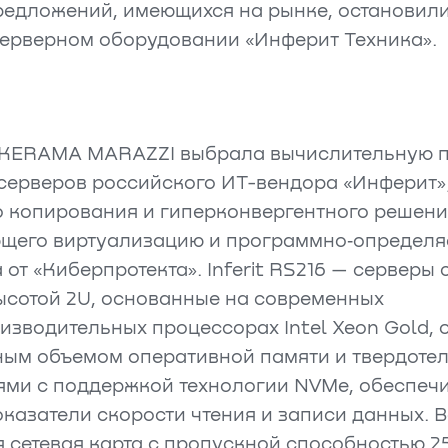
редложений, имеющихся на рынке, остановили
серверном оборудовании «Инферит Техника».
KERAMA MARAZZI выбрала вычислительную 
 серверов российского ИТ-вендора «Инферит»
о копирования и гиперконвергентного решени
щего виртуализацию и программно‑определ
от «Киберпротекта». Inferit RS216 — серверы 
ысотой 2U, основанные на современных
изводительных процессорах Intel Xeon Gold,
ным объемом оперативной памяти и твердоте
ями с поддержкой технологии NVMe, обеспе
казатели скорости чтения и записи данных. 
 сетевая карта с пропускной способностью 25