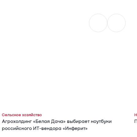
Сельское хозяйство
Н
Агрохолдинг «Белая Дача» выбирает ноутбуки
П
российского ИТ-вендора «Инферит»