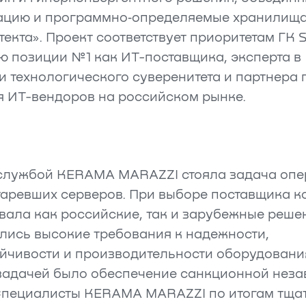
ацию и программно‑определяемые хранилища
екта». Проект соответствует приоритетам ГК S
ю позиции №1 как ИТ-поставщика, эксперта в
 технологического суверенитета и партнера 
я ИТ-вендоров на российском рынке.
службой KERAMA MARAZZI стояла задача опе
таревших серверов. При выборе поставщика 
ала как российские, так и зарубежные реше
лись высокие требования к надежности,
йчивости и производительности оборудования
задачей было обеспечение санкционной неза
Специалисты KERAMA MARAZZI по итогам тща