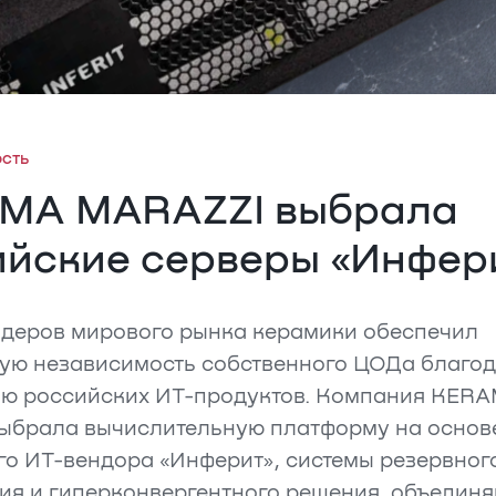
сть
MA MARAZZI выбрала
ийские серверы «Инфер
идеров мирового рынка керамики обеспечил
ую независимость собственного ЦОДа благо
ю российских ИТ-продуктов. Компания KER
ыбрала вычислительную платформу на основ
го ИТ-вендора «Инферит», системы резервног
ия и гиперконвергентного решения, объедин