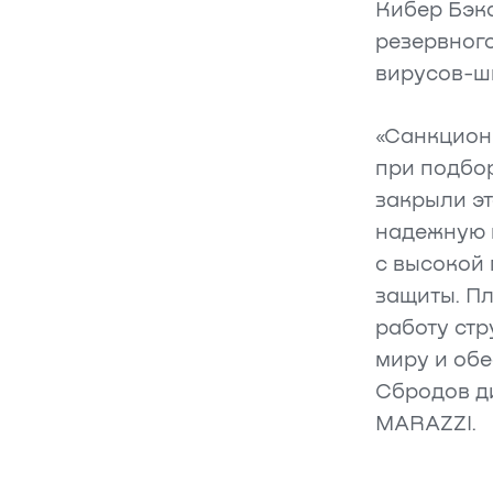
Кибер Бэк
резервного
вирусов-ш
«Санкцион
при подбор
закрыли эт
надежную 
с высокой
защиты. П
работу стр
миру и обе
Сбродов д
MARAZZI.