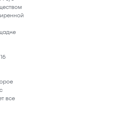
ществом
ширенной
ощадке
16
торое
с
т все