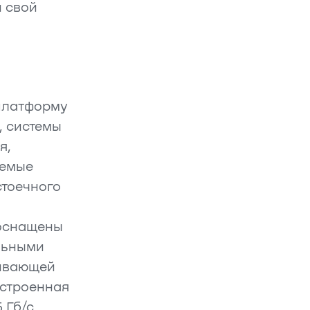
 свой
платформу
, системы
я,
яемые
стоечного
 оснащены
льными
чивающей
Встроенная
 Гб/с