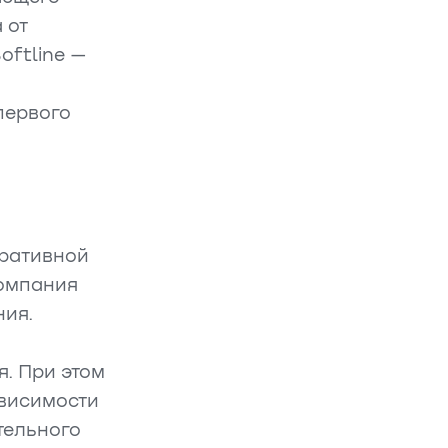
 от
oftline —
первого
ративной
компания
ния.
. При этом
висимости
тельного