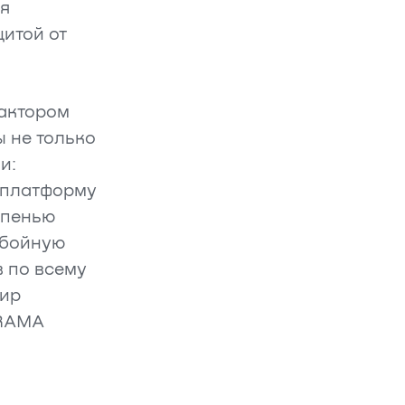
я
итой от
актором
ы не только
и:
 платформу
епенью
ебойную
 по всему
мир
ERAMA