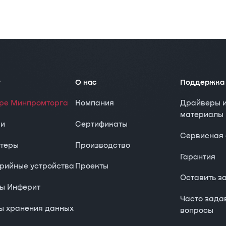
г
О нас
Поддержка
тре Минпромторга
Компания
Драйверы 
материалы
ки
Сертификаты
Сервисная 
теры
Производство
Гарантия
рийные устройства
Проекты
Оставить з
ы Инферит
Часто зад
ы хранения данных
вопросы