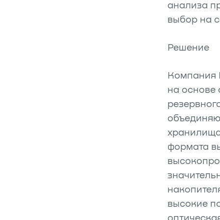
анализа п
выбор на 
Решение
Компания 
на основе
резервног
объединяю
хранилища 
формата в
высокопро
значитель
накопител
высокие по
оптическая