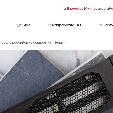
В реестре Минпромторга
Ко
О нас
Разработка ПО
Парт
брала российские серверы «Инферит»
Документы