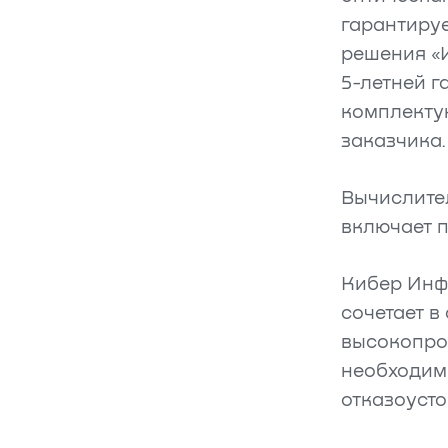
гарантиру
решения «
5-летней г
комплекту
заказчика.
Вычислител
включает 
Кибер Инф
сочетает в
высокопро
необходим
отказоуст