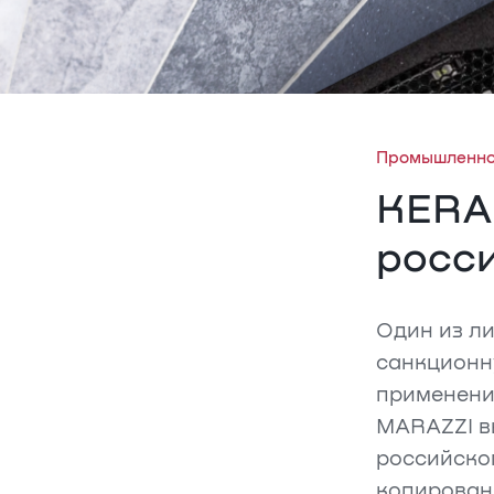
Промышленно
KERA
росс
Один из л
санкционн
применени
MARAZZI в
российско
копирован