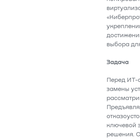
виртуализ
«Киберпрот
укреплени
достижении
выбора дл
Задача
Перед ИТ-
замены ус
рассматрив
Предъявля
отказоусто
ключевой 
решения. 