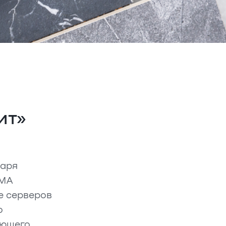
ит»
даря
AMA
е серверов
о
яющего