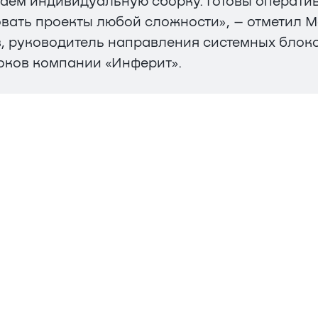
аем индивидуальную сборку. Готовы операти
вать проекты любой сложности», – отметил 
, руководитель направления системных блоко
оков компании «Инферит».