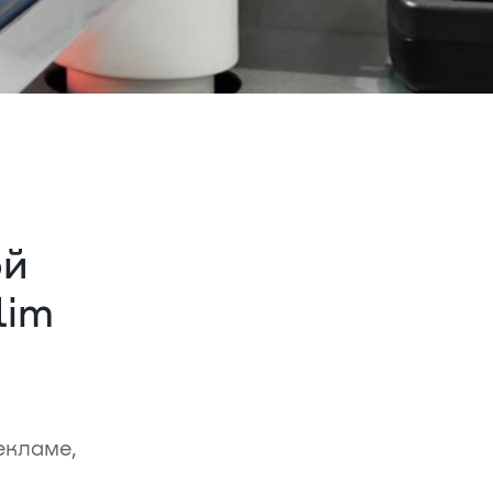
ой
lim
екламе,