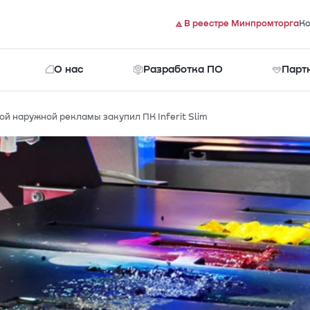
В реестре Минпромторга
Ко
О нас
Разработка ПО
Парт
й наружной рекламы закупил ПК Inferit Slim
Документы