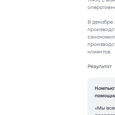
11400 с ма
оперативно
В декабре 
производст
ознакомил
производст
клиентов.
Результат
Компьют
помощни
«Мы все