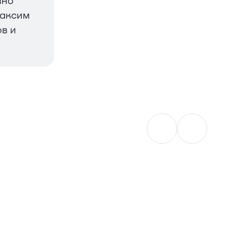
вно
Максим
в и