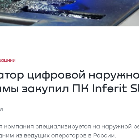
кациии
атор цифровой наружн
мы закупил ПК Inferit S
и
я компания специализируется на наружной р
дним из ведущих операторов в России.