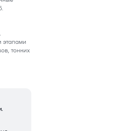
ённые
б.
,
и этапами
ов, тонких
и.