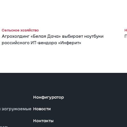
Сельское хозяйство
Н
Агрохолдинг «Белая Дача» выбирает ноутбуки
П
российского ИТ-вендора «Инферит»
Конфигуратор
и загружаемые
Новости
Контакты