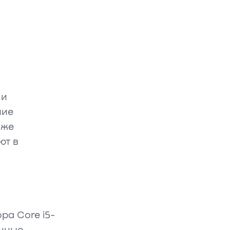
 и
чие
кже
ют в
ра Core i5-