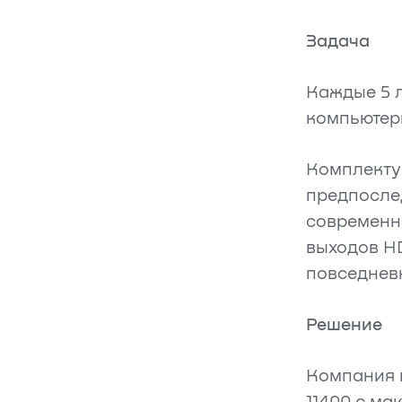
Задача
Каждые 5 
компьютер
Комплекту
предпосле
современн
выходов HD
повседнев
Решение
Компания в