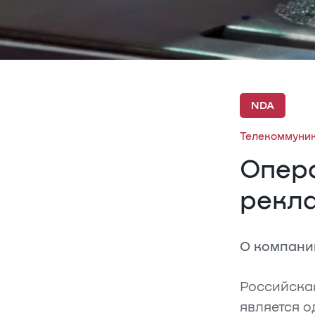
NDA
Телекоммуни
Опер
рекла
О компани
Российска
является о