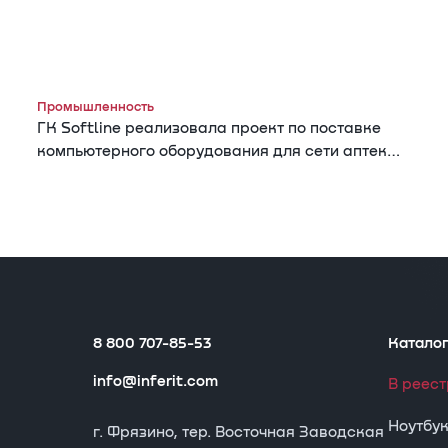
Промышленность
ГК Softline реализовала проект по поставке
компьютерного оборудования для сети аптек
«Гармония здоровья»
8 800 707-85-53
Катало
info@inferit.com
В реес
Ноутбу
г. Фрязино, тер. Восточная Заводская