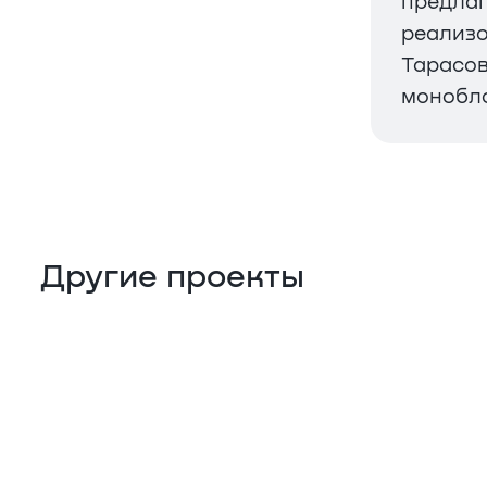
предлаг
реализо
Тарасов
монобл
Другие проекты