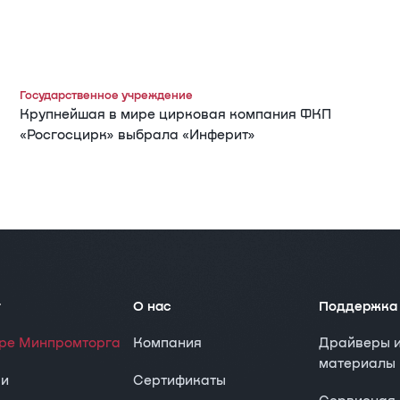
Государственное учреждение
Крупнейшая в мире цирковая компания ФКП
«Росгосцирк» выбрала «Инферит»
г
О нас
Поддержка
тре Минпромторга
Компания
Драйверы 
материалы
ки
Сертификаты